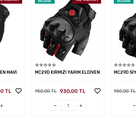
BEDAVA
BEDAVA
kle
Sepete Ekle
EN MAVİ
MC29D KIRMIZI YARIM ELDİVEN
MC29D Sİ
00 TL
930,00 TL
950,00 TL
950,00 TL