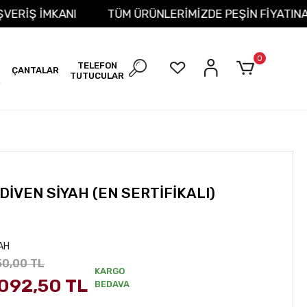
İT ALIŞVERİŞ İMKANI
TÜM ÜRÜNLERİMİZDE PEŞİN FİY
0
TELEFON
ÇANTALAR
TUTUCULAR
R
DİVEN SİYAH (EN SERTİFİKALI)
AH
50,00 TL
KARGO
.092,50 TL
BEDAVA