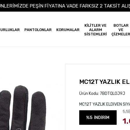
M ÜRÜNLERİMİZDE PEŞİN FİYATINA VADE FARKSIZ 2 TAKS
KİLİTLER VE
BOTLAR
URLUKLAR
PANTOLONLAR
KORUMALAR
ALARM
VE
SİSTEMLERİ
ÇİZMELE
MC12T YAZLIK EL
Ürün Kodu:
7BDTQLOJ9J
MC12T YAZLIK ELDİVEN SİY
1.1
%5
İNDİRİM
1