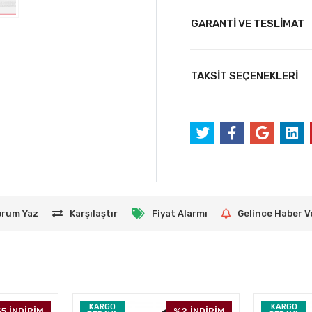
GARANTİ VE TESLİMAT
TAKSİT SEÇENEKLERİ
orum Yaz
Karşılaştır
Fiyat Alarmı
Gelince Haber V
KARGO
KARGO
5
İNDİRİM
%2
İNDİRİM