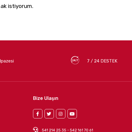
ak istiyorum.
lpazesi
7 / 24 DESTEK
Bize Ulaşın
541 214 25 35 - 542 161 70 61