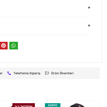
er
Telefonla Sipariş
Ürün Önerileri
KARGO
%2
İNDİRİM