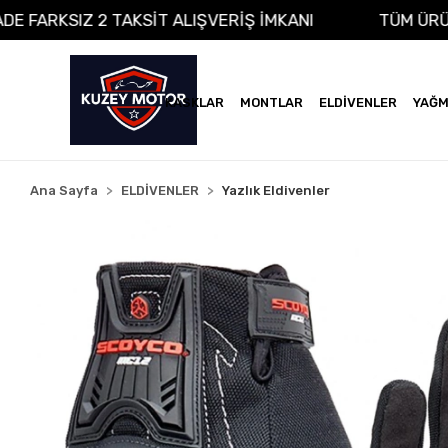
NA VADE FARKSIZ 2 TAKSİT ALIŞVERİŞ İMKANI
TÜ
KASKLAR
MONTLAR
ELDİVENLER
YAĞM
Ana Sayfa
ELDİVENLER
Yazlık Eldivenler