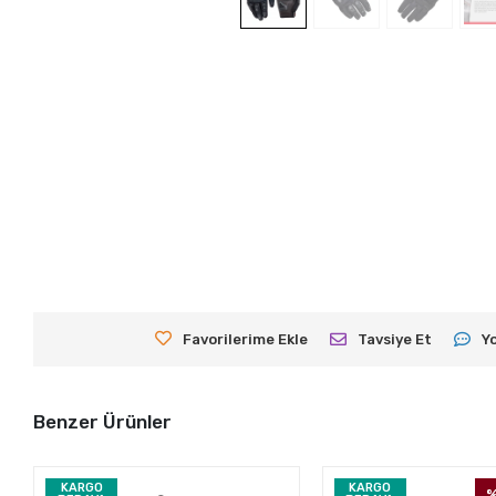
Favorilerime Ekle
Tavsiye Et
Y
Benzer Ürünler
KARGO
KARGO
%