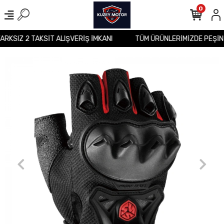
0
FARKSIZ 2 TAKSİT ALIŞVERİŞ İMKANI
TÜM ÜRÜNLERİMİZDE PEŞİN