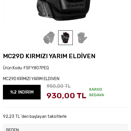
MC29D KIRMIZI YARIM ELDİVEN
Ürün Kodu:
FSFY807PEQ
MC29D KIRMIZI YARIM ELDİVEN
950,00 TL
KARGO
%2
İNDİRİM
930,00 TL
BEDAVA
92,23 TL 'den başlayan taksitlerle
BEDEN: