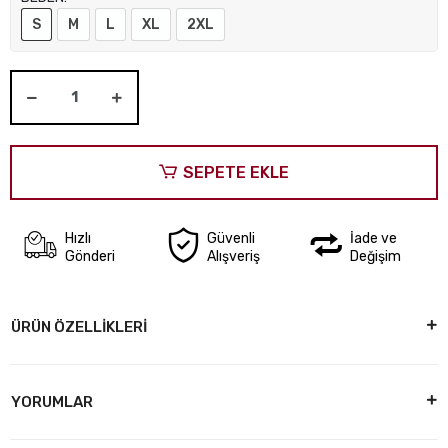
S
M
L
XL
2XL
SEPETE EKLE
Hızlı
Güvenli
İade ve
Gönderi
Alışveriş
Değişim
ÜRÜN ÖZELLİKLERİ
YORUMLAR