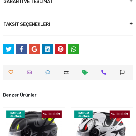
GARANTİ VE TESLİMAT
TAKSİT SEÇENEKLERİ
Benzer Ürünler
KARGO
KARGO
%5
İNDİRİM
%5
İNDİRİM
BEDAVA
BEDAVA