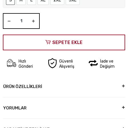
S
M
L
XL
2XL
3XL
SEPETE EKLE
Hızlı
Güvenli
İade ve
Gönderi
Alışveriş
Değişim
ÜRÜN ÖZELLİKLERİ
YORUMLAR