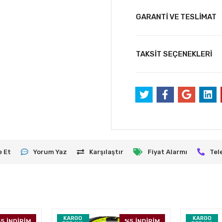
GARANTİ VE TESLİMAT
TAKSİT SEÇENEKLERİ
e Et
Yorum Yaz
Karşılaştır
Fiyat Alarmı
Tel
KARGO
KARGO
5
İNDİRİM
%5
İNDİRİM