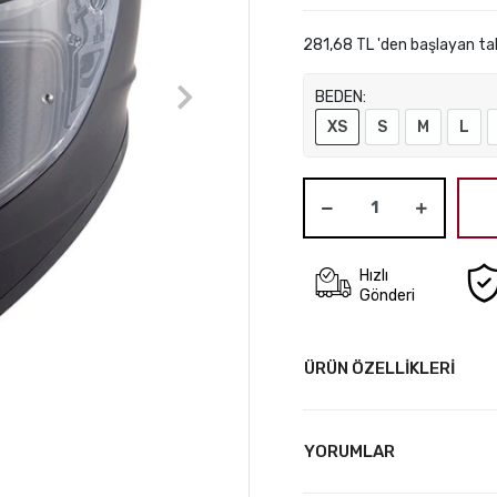
281,68 TL 'den başlayan tak
BEDEN:
XS
S
M
L
Hızlı
Gönderi
ÜRÜN ÖZELLİKLERİ
YORUMLAR