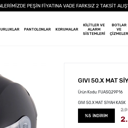
 ÜRÜNLERİMİZDE PEŞİN FİYATINA VADE FARKSIZ 2 TAKSİ
KİLİTLER VE
BOTLAR
URLUKLAR
PANTOLONLAR
KORUMALAR
ALARM
VE
SİSTEMLERİ
ÇİZMELE
GIVI 50.X MAT S
Ürün Kodu:
FUASQ29P16
GIVI 50.X MAT SİYAH KASK
2.
%5
İNDİRİM
2