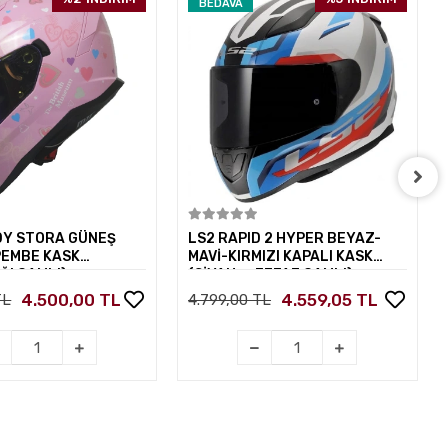
BEDAVA
Sepete Ekle
Sepete Ekle
DY STORA GÜNEŞ
LS2 RAPID 2 HYPER BEYAZ-
PEMBE KASK
MAVİ-KIRMIZI KAPALI KASK
ĞI CAMLI)
(SİYAH+ŞEFFAF CAMLI)
4.500,00 TL
4.559,05 TL
TL
4.799,00 TL