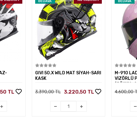
BEDAVA
BEDAVA
kle
Sepete Ekle
AZ-
GIVI 50.X WILD MAT SİYAH-SARI
M-910 LA
KASK
VİZÖRLÜ 
(GÖKKUŞA
,50 TL
3.220,50 TL
3.390,00 TL
4.600,00 