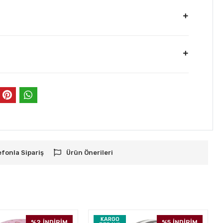
efonla Sipariş
Ürün Önerileri
KARGO
%2
İNDİRİM
%5
İNDİRİM