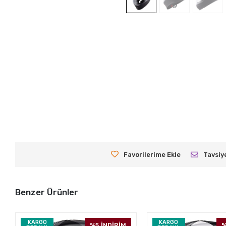
Favorilerime Ekle
Tavsiy
Benzer Ürünler
KARGO
KARGO
%5
İNDİRİM
%