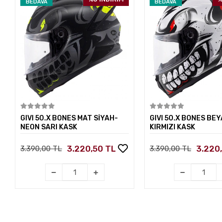
BEDAVA
BEDAVA
Sepete Ekle
Sepete E
GIVI 50.X BONES MAT SİYAH-
GIVI 50.X BONES BEY
NEON SARI KASK
KIRMIZI KASK
3.220,50 TL
3.220
3.390,00 TL
3.390,00 TL