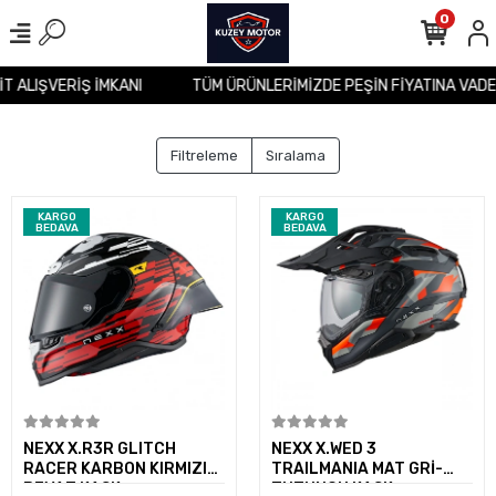
0
SİT ALIŞVERİŞ İMKANI
TÜM ÜRÜNLERİMİZDE PEŞİN FİYATINA VAD
Filtreleme
Sıralama
KARGO
KARGO
BEDAVA
BEDAVA
Sepete Ekle
Sepete Ekle
NEXX X.R3R GLITCH
NEXX X.WED 3
RACER KARBON KIRMIZI-
TRAILMANIA MAT GRİ-
BEYAZ KASK
TUTUNCU KASK