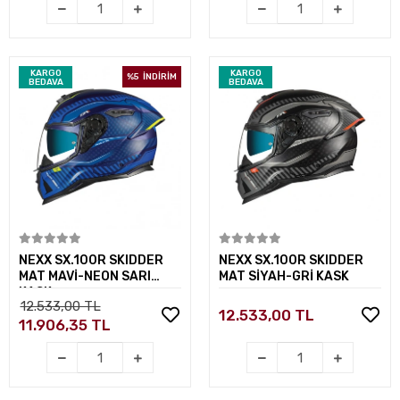
KARGO
KARGO
%5
İNDİRİM
BEDAVA
BEDAVA
Sepete Ekle
Sepete Ekle
NEXX SX.100R SKIDDER
NEXX SX.100R SKIDDER
MAT MAVİ-NEON SARI
MAT SİYAH-GRİ KASK
KASK
12.533,00 TL
12.533,00 TL
11.906,35 TL