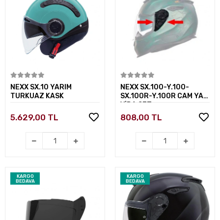
Sepete Ekle
Sepete Ekle
NEXX SX.10 YARIM
NEXX SX.100-Y.100-
TURKUAZ KASK
SX.100R-Y.100R CAM YAN
VİDA SET
5.629,00 TL
808,00 TL
KARGO
KARGO
BEDAVA
BEDAVA