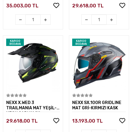
35.003,00 TL
29.618,00 TL
KARGO
KARGO
BEDAVA
BEDAVA
Sepete Ekle
Sepete Ekle
NEXX X.WED 3
NEXX SX.100R GRIDLINE
TRAILMANIA MAT YEŞİL-
MAT GRİ-KIRMIZI KASK
NEON SARI KASK
29.618,00 TL
13.193,00 TL