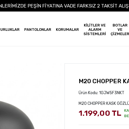
 ÜRÜNLERİMİZDE PEŞİN FİYATINA VADE FARKSIZ 2 TAKSİ
KİLİTLER VE
BOTLAR
URLUKLAR
PANTOLONLAR
KORUMALAR
ALARM
VE
SİSTEMLERİ
ÇİZMELE
M20 CHOPPER K
Ürün Kodu:
1GJW5F3NKT
M20 CHOPPER KASK GÖZL
K
1.199,00 TL
BE