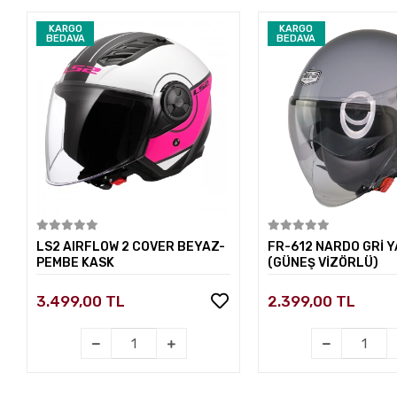
KARGO
KARGO
BEDAVA
BEDAVA
Sepete Ekle
Sepete E
LS2 AIRFLOW 2 COVER BEYAZ-
FR-612 NARDO GRİ Y
PEMBE KASK
(GÜNEŞ VİZÖRLÜ)
3.499,00 TL
2.399,00 TL