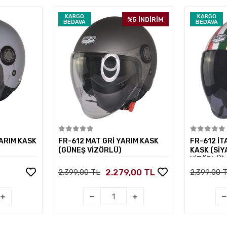
KARGO
KARGO
%5
İNDİRİM
BEDAVA
BEDAVA
kle
Sepete Ekle
ARIM KASK
FR-612 MAT GRİ YARIM KASK
FR-612 İT
(GÜNEŞ VİZÖRLÜ)
KASK (Sİ
VİZÖRLÜ)
2.279,00 TL
2.399,00 TL
2.399,00 