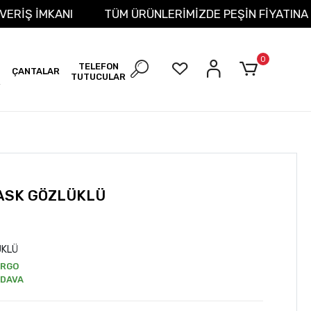
T ALIŞVERİŞ İMKANI
TÜM ÜRÜNLERİMİZDE PEŞİN FİYA
0
TELEFON
ÇANTALAR
TUTUCULAR
R
ASK GÖZLÜKLÜ
ÜKLÜ
ARGO
DAVA