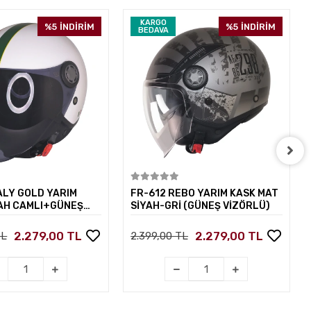
KARGO
%5
İNDİRİM
%5
İNDİRİM
BEDAVA
Sepete Ekle
Sepete Ekle
ALY GOLD YARIM
FR-612 REBO YARIM KASK MAT
YAH CAMLI+GÜNEŞ
SİYAH-GRİ (GÜNEŞ VİZÖRLÜ)
2.279,00 TL
2.279,00 TL
TL
2.399,00 TL