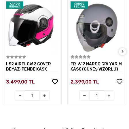
KARGO
KARGO
BEDAVA
BEDAVA
Sepete Ekle
Sepete Ekle
LS2 AIRFLOW 2 COVER
FR-612 NARDO GRİ YARIM
BEYAZ-PEMBE KASK
KASK (GÜNEŞ VİZÖRLÜ)
3.499,00 TL
2.399,00 TL