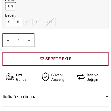
Gri
Beden:
S
M
L
XL
2XL
SEPETE EKLE
Hızlı
Güvenli
İade ve
Gönderi
Alışveriş
Değişim
ÜRÜN ÖZELLİKLERİ