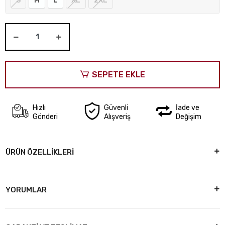
S
M
L
XL
2XL
SEPETE EKLE
Hızlı
Güvenli
İade ve
Gönderi
Alışveriş
Değişim
ÜRÜN ÖZELLİKLERİ
YORUMLAR