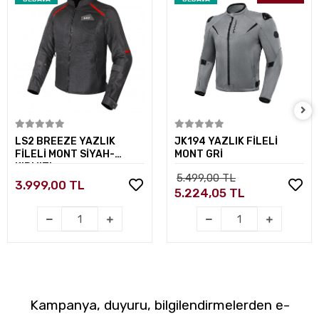
Sepete Ekle
Sepete Ekle
LS2 BREEZE YAZLIK
JK194 YAZLIK FİLELİ
FİLELİ MONT SİYAH-
MONT GRİ
KIRMIZI
5.499,00 TL
3.999,00 TL
5.224,05 TL
Kampanya, duyuru, bilgilendirmelerden e-