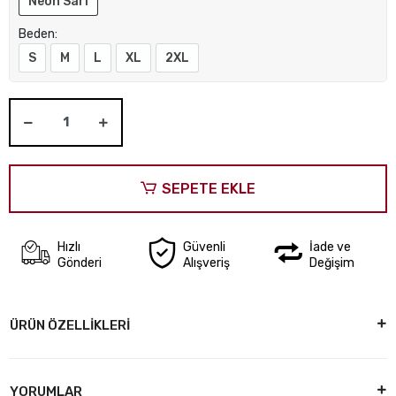
Neon Sarı
Beden:
S
M
L
XL
2XL
SEPETE EKLE
Hızlı
Güvenli
İade ve
Gönderi
Alışveriş
Değişim
ÜRÜN ÖZELLİKLERİ
YORUMLAR