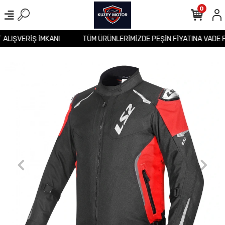
0
T ALIŞVERİŞ İMKANI
TÜM ÜRÜNLERİMİZDE PEŞİN FİYATINA VADE 