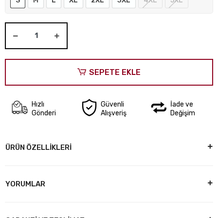
S
M
L
XL
2XL
3XL
4XL
5XL
SEPETE EKLE
Hızlı
Güvenli
İade ve
Gönderi
Alışveriş
Değişim
ÜRÜN ÖZELLİKLERİ
YORUMLAR