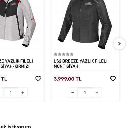
Sepete Ekle
Sepete Ekle
E YAZLIK FİLELİ
LS2 BREEZE YAZLIK FİLELİ
SİYAH-KIRMIZI
MONT SİYAH
 TL
3.999,00 TL
ak istiyorum.