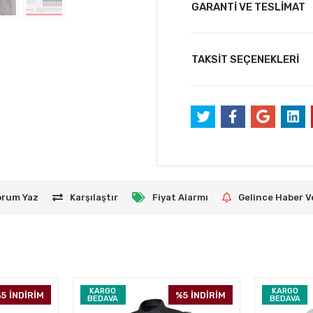
GARANTİ VE TESLİMAT
TAKSİT SEÇENEKLERİ
orum Yaz
Karşılaştır
Fiyat Alarmı
Gelince Haber V
KARGO
KARGO
5
İNDİRİM
%5
İNDİRİM
BEDAVA
BEDAVA