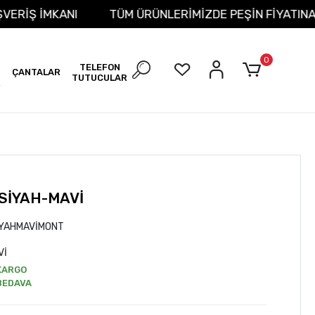
İT ALIŞVERİŞ İMKANI
TÜM ÜRÜNLERİMİZDE PEŞİN FİY
0
TELEFON
ÇANTALAR
TUTUCULAR
R
SİYAH-MAVİ
YAHMAVİMONT
Vİ
KARGO
BEDAVA