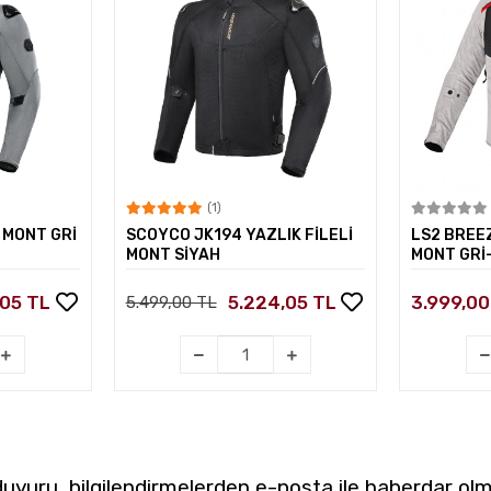
(1)
kle
Sepete Ekle
İ MONT GRİ
SCOYCO JK194 YAZLIK FİLELİ
LS2 BREEZ
MONT SİYAH
MONT GRİ-
,05 TL
5.224,05 TL
3.999,00
5.499,00 TL
yuru, bilgilendirmelerden e-posta ile haberdar olm