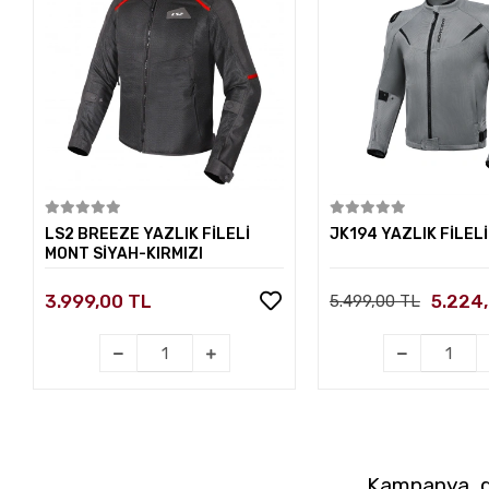
Sepete Ekle
Sepete E
LS2 BREEZE YAZLIK FİLELİ
JK194 YAZLIK FİLEL
MONT SİYAH-KIRMIZI
3.999,00 TL
5.224
5.499,00 TL
Kampanya, du