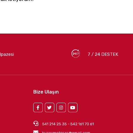
lpazesi
7 / 24 DESTEK
Bize Ulaşın
541 214 25 35 - 542 161 70 61
kuzeymotoras@gmail.com