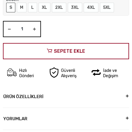
S
M
L
XL
2XL
3XL
4XL
5XL
SEPETE EKLE
Hızlı
Güvenli
İade ve
Gönderi
Alışveriş
Değişim
ÜRÜN ÖZELLİKLERİ
YORUMLAR