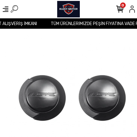
0
T ALIŞVERİŞ İMKANI
TÜM ÜRÜNLERİMİZDE PEŞİN FİYATINA VADE 