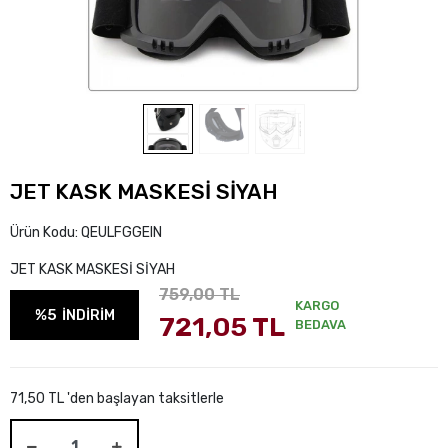
JET KASK MASKESİ SİYAH
Ürün Kodu:
QEULFGGEIN
JET KASK MASKESİ SİYAH
759,00 TL
KARGO
%5
İNDİRİM
721,05 TL
BEDAVA
71,50 TL 'den başlayan taksitlerle