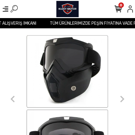
0
T ALIŞVERİŞ İMKANI
TÜM ÜRÜNLERİMİZDE PEŞİN FİYATINA VADE 