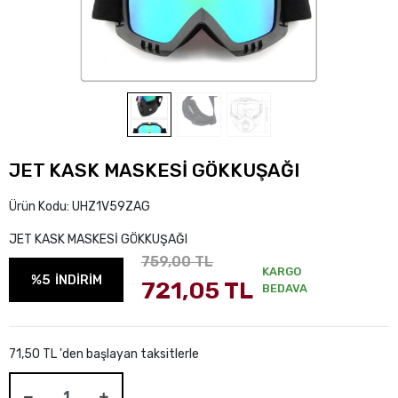
JET KASK MASKESİ GÖKKUŞAĞI
Ürün Kodu:
UHZ1V59ZAG
JET KASK MASKESİ GÖKKUŞAĞI
759,00 TL
KARGO
%5
İNDİRİM
721,05 TL
BEDAVA
71,50 TL 'den başlayan taksitlerle