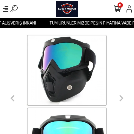
0
T ALIŞVERİŞ İMKANI
TÜM ÜRÜNLERİMİZDE PEŞİN FİYATINA VADE 