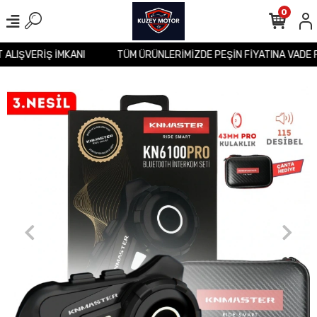
0
T ALIŞVERİŞ İMKANI
TÜM ÜRÜNLERİMİZDE PEŞİN FİYATINA VADE 