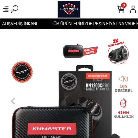
0
T ALIŞVERİŞ İMKANI
TÜM ÜRÜNLERİMİZDE PEŞİN FİYATINA VADE 