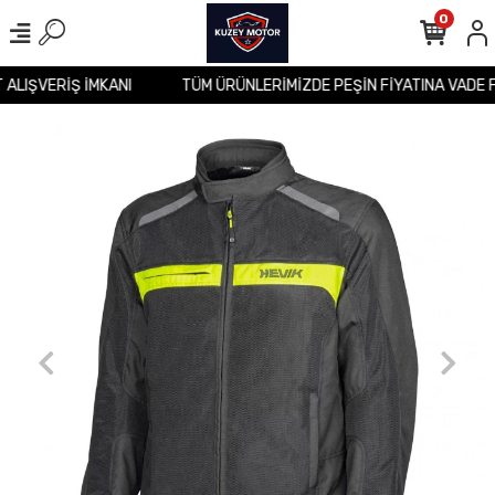
0
T ALIŞVERİŞ İMKANI
TÜM ÜRÜNLERİMİZDE PEŞİN FİYATINA VADE 