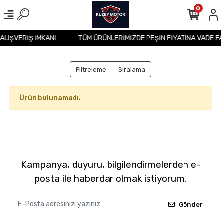
0
 ALIŞVERİŞ İMKANI
TÜM ÜRÜNLERİMİZDE PEŞİN FİYATINA VADE F
Filtreleme
Sıralama
Ürün bulunamadı.
Kampanya, duyuru, bilgilendirmelerden e-
posta ile haberdar olmak istiyorum.
Gönder