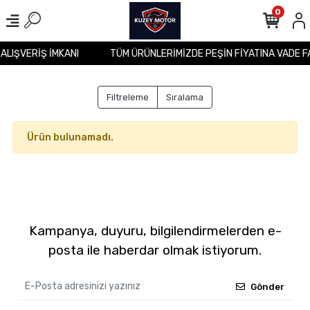
0
 ALIŞVERİŞ İMKANI
TÜM ÜRÜNLERİMİZDE PEŞİN FİYATINA VADE F
Filtreleme
Sıralama
Ürün bulunamadı.
Kampanya, duyuru, bilgilendirmelerden e-
posta ile haberdar olmak istiyorum.
Gönder