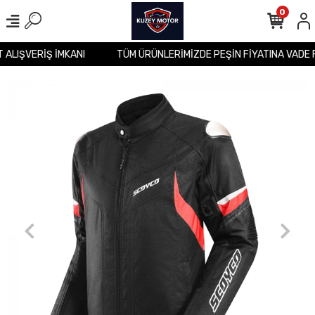
0
T ALIŞVERİŞ İMKANI
TÜM ÜRÜNLERİMİZDE PEŞİN FİYATINA VADE 