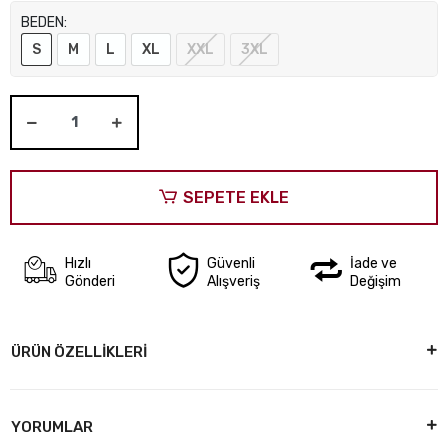
BEDEN:
S
M
L
XL
XXL
3XL
SEPETE EKLE
Hızlı
Güvenli
İade ve
Gönderi
Alışveriş
Değişim
ÜRÜN ÖZELLİKLERİ
YORUMLAR