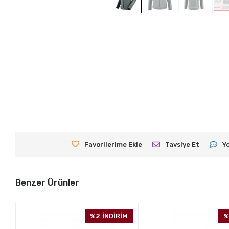
Favorilerime Ekle
Tavsiye Et
Y
Benzer Ürünler
%2
İNDİRİM
%