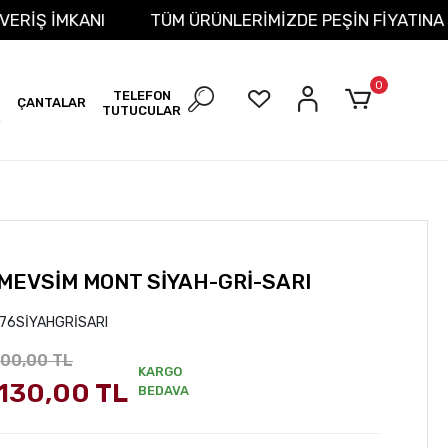
T ALIŞVERİŞ İMKANI
TÜM ÜRÜNLERİMİZDE PEŞİN FİYA
0
TELEFON
ÇANTALAR
TUTUCULAR
R
 MEVSİM MONT SİYAH-GRİ-SARI
76SİYAHGRİSARI
400,00 TL
KARGO
.130,00 TL
BEDAVA