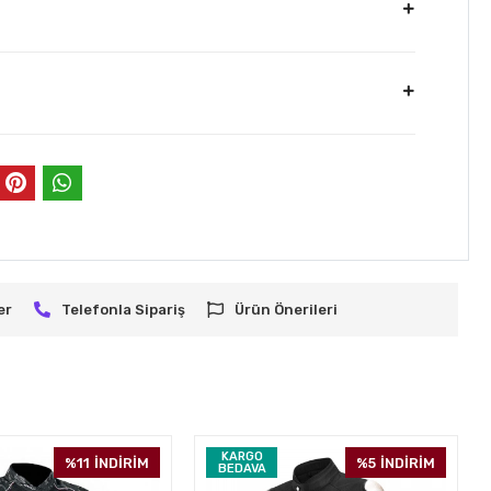
er
Telefonla Sipariş
Ürün Önerileri
KARGO
%11
İNDİRİM
%5
İNDİRİM
BEDAVA