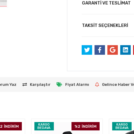
GARANTİ VE TESLİMAT
TAKSİT SEÇENEKLERİ
orum Yaz
Karşılaştır
Fiyat Alarmı
Gelince Haber V
KARGO
KARGO
2
İNDİRİM
%2
İNDİRİM
BEDAVA
BEDAVA