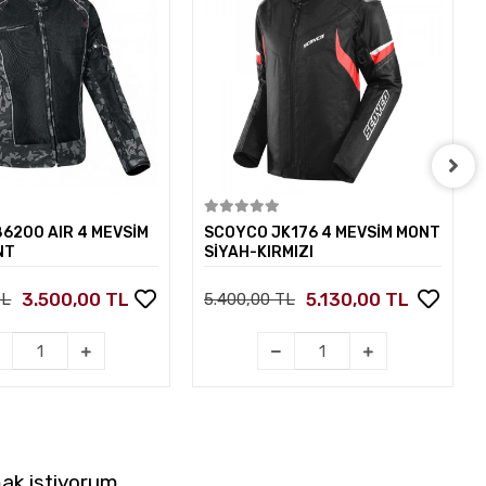
Sepete Ekle
Sepete Ekle
86200 AIR 4 MEVSİM
SCOYCO JK176 4 MEVSİM MONT
NT
SİYAH-KIRMIZI
3.500,00 TL
5.130,00 TL
TL
5.400,00 TL
ak istiyorum.