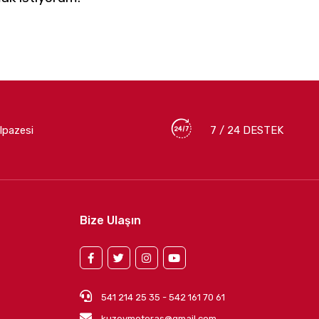
lpazesi
7 / 24 DESTEK
Bize Ulaşın
541 214 25 35 - 542 161 70 61
kuzeymotoras@gmail.com