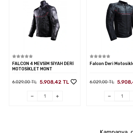
Sepete Ekle
Sepete E
FALCON 4 MEVSİM SİYAH DERİ
Falcon Deri Motosik
MOTOSİKLET MONT
5.908,42 TL
5.908
6.029,00 TL
6.029,00 TL
Kampanya, du