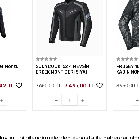
kle
Sepete Ekle
let Montu
SCOYCO JK152 4 MEVSİM
PROSEV 1
ERKEK MONT DERİ SİYAH
KADIN MO
,42 TL
7.497,00 TL
7.650,00 TL
3.950,00 
yuru, bilgilendirmelerden e-posta ile haberdar olm