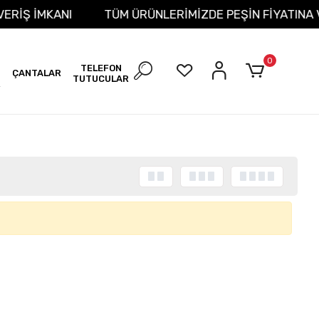
IŞVERİŞ İMKANI
TÜM ÜRÜNLERİMİZDE PEŞİN FİYATINA
0
TELEFON
ÇANTALAR
TUTUCULAR
R