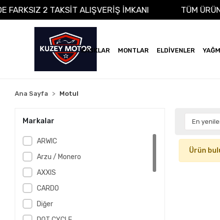
ADE FARKSIZ 2 TAKSİT ALIŞVERİŞ İMKANI
TÜM ÜRÜ
KASKLAR
MONTLAR
ELDİVENLER
YAĞM
Ana Sayfa
Motul
Markalar
ARWIC
Ürün bul
Arzu / Monero
AXXIS
CARDO
Diğer
DOT CYCLE