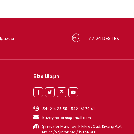
lpazesi
7 / 24 DESTEK
Bize Ulaşın
541 214 25 35 - 542 161 70 61
kuzeymotoras@gmail.com
Şirinevler Mah. Tevfik Fikret Cad. Kıvanç Apt.
No: 14/A Şirinevler / İSTANBUL