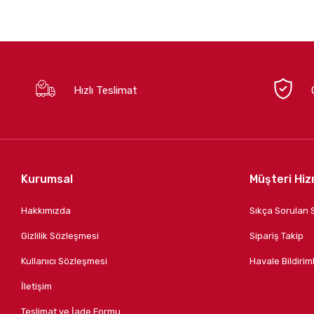
Raleri
REVIT
ROTASYON
Scoyco
Hızlı Teslimat
SCS
Shad
SHARK
Kurumsal
Müşteri Hiz
SMK
SXP
Hakkımızda
Sıkça Sorulan 
VEXO
Gizlilik Sözleşmesi
Sipariş Takip
Kullanıcı Sözleşmesi
Havale Bildiriml
İletişim
Teslimat ve İade Formu