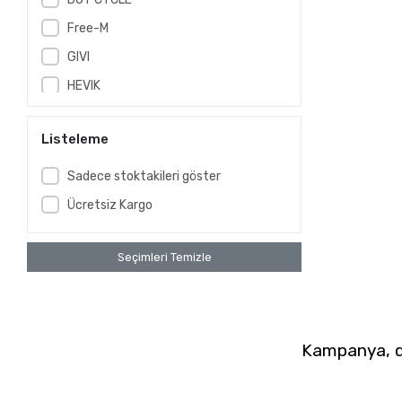
Free-M
GIVI
HEVIK
KAPPA
Listeleme
KNMASTER
KOVIX
Sadece stoktakileri göster
kuzey motor
Ücretsiz Kargo
LS2
Milenco
Seçimleri Temizle
MT
MTS
NEXX
Kampanya, du
PROHEL
Prosev