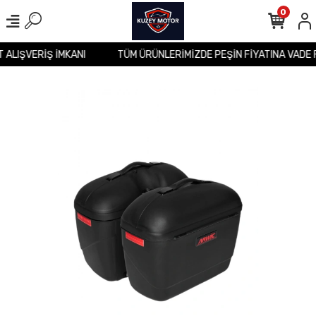
0
T ALIŞVERİŞ İMKANI
TÜM ÜRÜNLERİMİZDE PEŞİN FİYATINA VADE 