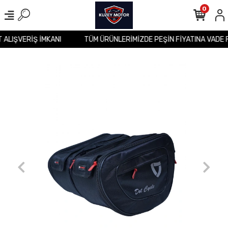
0
T ALIŞVERİŞ İMKANI
TÜM ÜRÜNLERİMİZDE PEŞİN FİYATINA VADE 