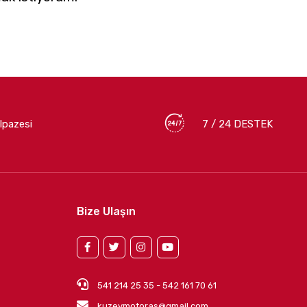
lpazesi
7 / 24 DESTEK
Bize Ulaşın
541 214 25 35 - 542 161 70 61
kuzeymotoras@gmail.com