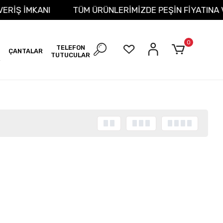
LIŞVERİŞ İMKANI
TÜM ÜRÜNLERİMİZDE PEŞİN FİYATIN
0
TELEFON
ÇANTALAR
TUTUCULAR
R