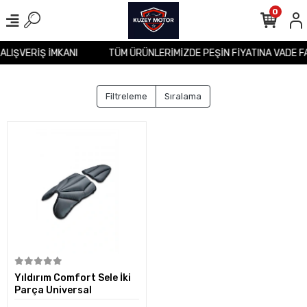
0
 ALIŞVERİŞ İMKANI
TÜM ÜRÜNLERİMİZDE PEŞİN FİYATINA VADE F
Filtreleme
Sıralama
Sepete Ekle
Yıldırım Comfort Sele İki
Parça Universal