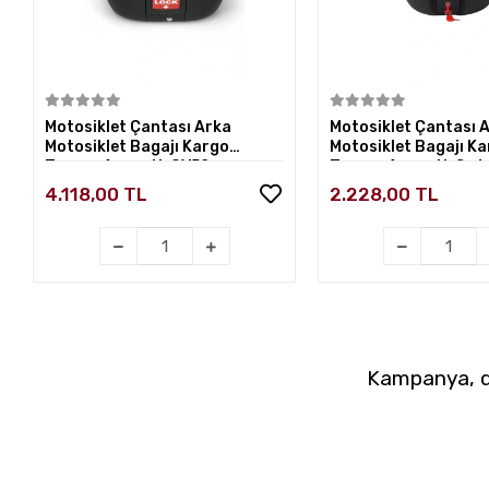
Sepete Ekle
Sepete E
Motosiklet Çantası Arka
Motosiklet Çantası 
Motosiklet Bagajı Kargo
Motosiklet Bagajı K
Taşıma Aparatlı CV52
Taşıma Aparatlı Sırt
CV34 Beyaz
4.118,00 TL
2.228,00 TL
Kampanya, du