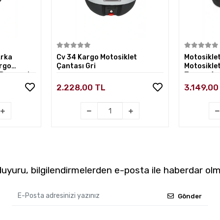
kle
Sepete Ekle
Arka
Cv 34 Kargo Motosiklet
Motosikle
argo
Çantası Gri
Motosikle
 Dayamalı
Taşıma Apa
CV46 Gri
2.228,00 TL
3.149,00
yuru, bilgilendirmelerden e-posta ile haberdar olm
Gönder