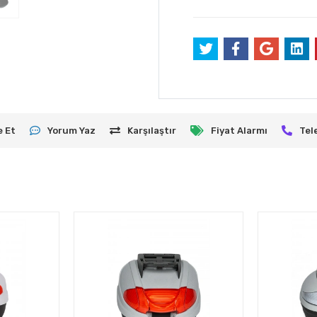
e Et
Yorum Yaz
Karşılaştır
Fiyat Alarmı
Tel