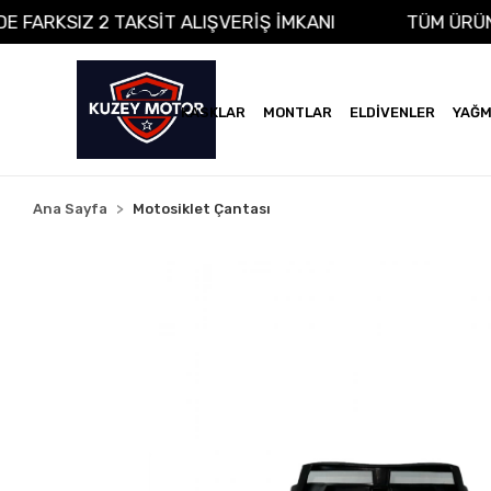
 VADE FARKSIZ 2 TAKSİT ALIŞVERİŞ İMKANI
TÜM 
KASKLAR
MONTLAR
ELDİVENLER
YAĞM
Ana Sayfa
Motosiklet Çantası