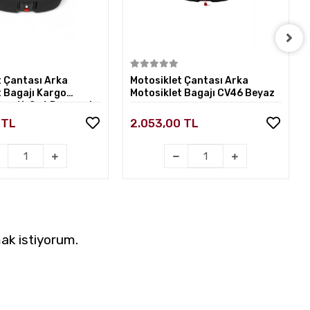
Sepete Ekle
Sepete Ekle
t Çantası Arka
Motosiklet Çantası Arka
t Bagajı Kargo
Motosiklet Bagajı CV46 Beyaz
ratlı Sırt Dayamalı
 TL
2.053,00 TL
ak istiyorum.