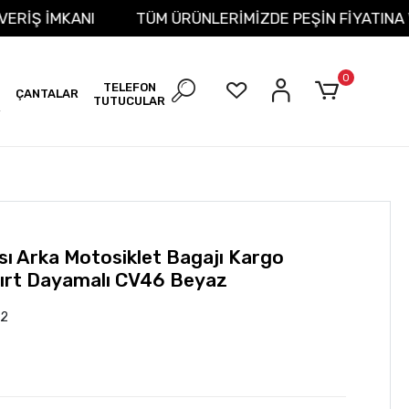
 ALIŞVERİŞ İMKANI
TÜM ÜRÜNLERİMİZDE PEŞİN FİYAT
0
TELEFON
ÇANTALAR
TUTUCULAR
R
sı Arka Motosiklet Bagajı Kargo
Sırt Dayamalı CV46 Beyaz
72