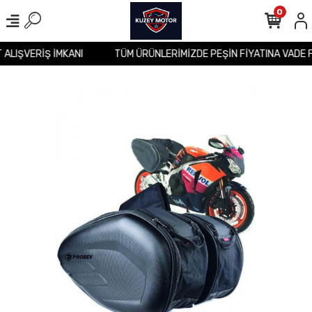
0
T ALIŞVERİŞ İMKANI
TÜM ÜRÜNLERİMİZDE PEŞİN FİYATINA VADE 