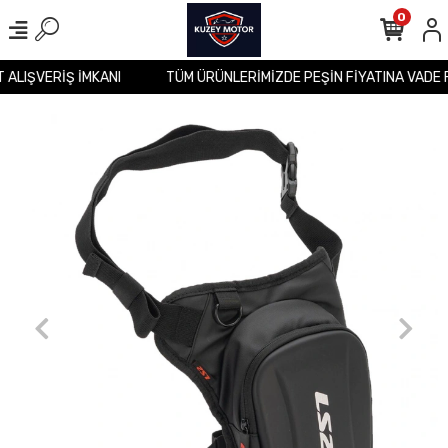
0
T ALIŞVERİŞ İMKANI
TÜM ÜRÜNLERİMİZDE PEŞİN FİYATINA VADE 