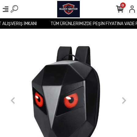
0
T ALIŞVERİŞ İMKANI
TÜM ÜRÜNLERİMİZDE PEŞİN FİYATINA VADE 