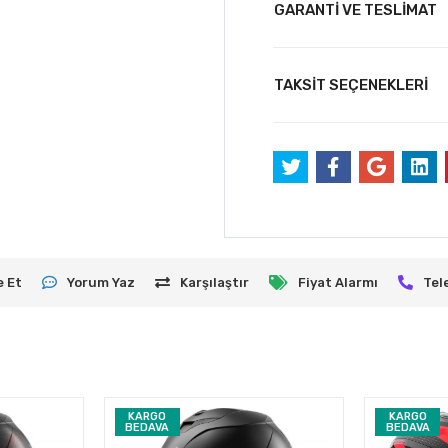
GARANTİ VE TESLİMAT
TAKSİT SEÇENEKLERİ
e Et
Yorum Yaz
Karşılaştır
Fiyat Alarmı
Tel
KARGO
KARGO
BEDAVA
BEDAVA