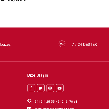
lpazesi
7 / 24 DESTEK
Bize Ulaşın
541 214 25 35 - 542 161 70 61
kuzeymotoras@gmail.com