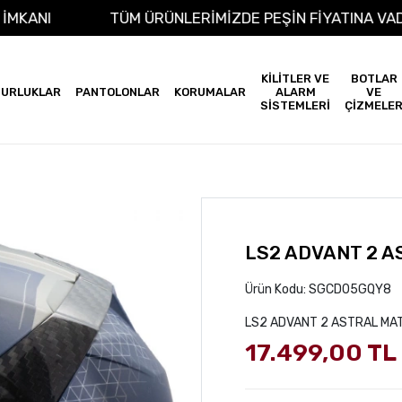
ERİŞ İMKANI
TÜM ÜRÜNLERİMİZDE PEŞİN FİYATINA
KİLİTLER VE
BOTLAR
URLUKLAR
PANTOLONLAR
KORUMALAR
ALARM
VE
SİSTEMLERİ
ÇİZMELE
LS2 ADVANT 2 A
Ürün Kodu:
SGCD05GQY8
LS2 ADVANT 2 ASTRAL MAT
17.499,00 TL