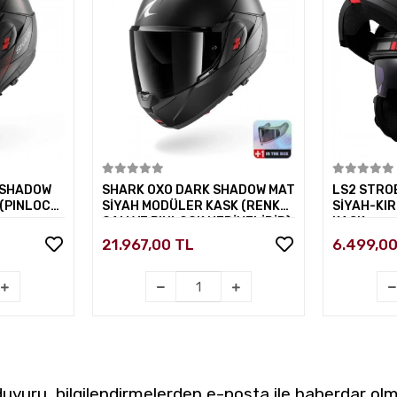
kle
Sepete Ekle
 SHADOW
SHARK OXO DARK SHADOW MAT
LS2 STRO
(PINLOCK
SİYAH MODÜLER KASK (RENKLİ
SİYAH-KIR
CAM VE PINLOCK HEDİYELİDİR)
KASK
21.967,00 TL
6.499,0
yuru, bilgilendirmelerden e-posta ile haberdar olm