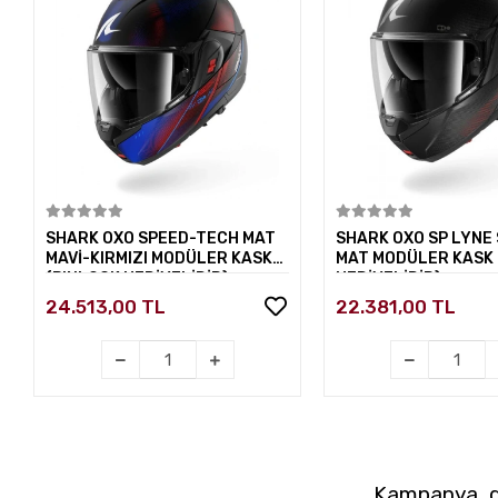
Sepete Ekle
Sepete E
SHARK OXO SPEED-TECH MAT
SHARK OXO SP LYNE
MAVİ-KIRMIZI MODÜLER KASK
MAT MODÜLER KASK 
(PINLOCK HEDİYELİDİR)
HEDİYELİDİR)
24.513,00 TL
22.381,00 TL
Kampanya, du