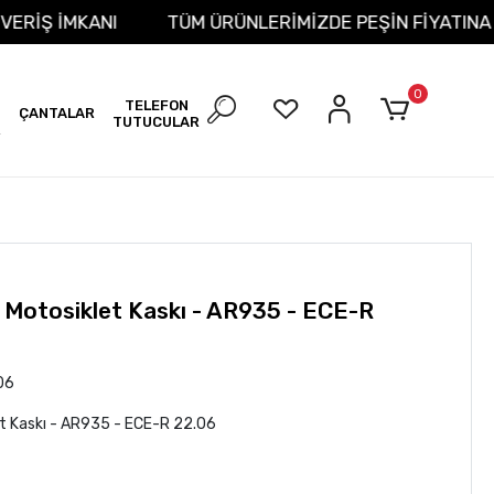
T ALIŞVERİŞ İMKANI
TÜM ÜRÜNLERİMİZDE PEŞİN FİYA
0
TELEFON
ÇANTALAR
TUTUCULAR
R
r Motosiklet Kaskı - AR935 - ECE-R
06
let Kaskı - AR935 - ECE-R 22.06