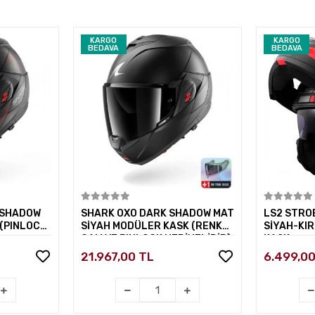
KARGO
KARGO
BEDAVA
BEDAVA
kle
Sepete Ekle
 SHADOW
SHARK OXO DARK SHADOW MAT
LS2 STRO
(PINLOCK
SİYAH MODÜLER KASK (RENKLİ
SİYAH-KIR
CAM VE PINLOCK HEDİYELİDİR)
KASK
21.967,00 TL
6.499,0