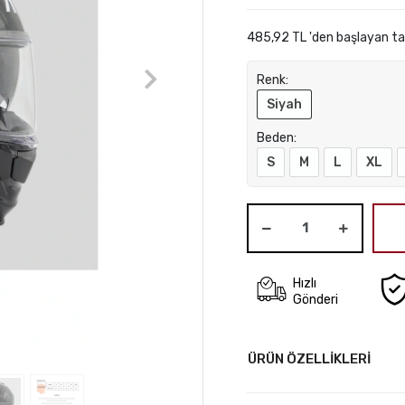
485,92 TL 'den başlayan tak
Renk:
Siyah
Beden:
S
M
L
XL
Hızlı
Gönderi
ÜRÜN ÖZELLİKLERİ