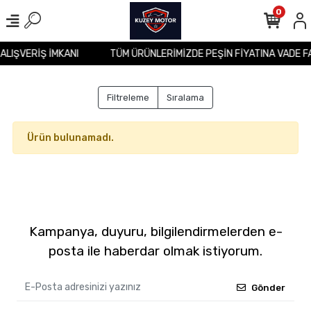
0
 ALIŞVERİŞ İMKANI
TÜM ÜRÜNLERİMİZDE PEŞİN FİYATINA VADE F
Filtreleme
Sıralama
Ürün bulunamadı.
Kampanya, duyuru, bilgilendirmelerden e-
posta ile haberdar olmak istiyorum.
Gönder