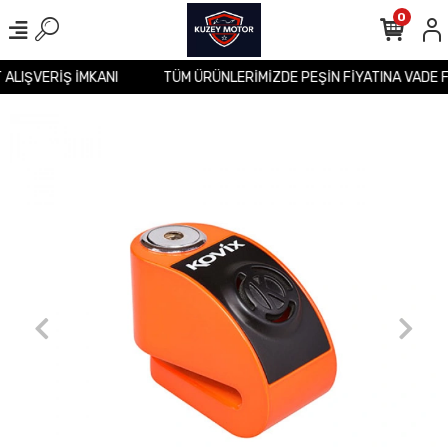
0
T ALIŞVERİŞ İMKANI
TÜM ÜRÜNLERİMİZDE PEŞİN FİYATINA VADE 