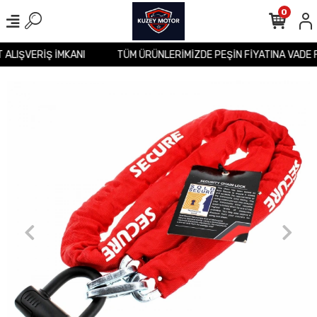
0
T ALIŞVERİŞ İMKANI
TÜM ÜRÜNLERİMİZDE PEŞİN FİYATINA VADE 