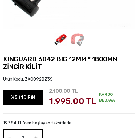
KINGUARD 6042 BIG 12MM * 1800MM
ZİNCİR KİLİT
Ürün Kodu:
ZX0892BZ3S
2.100,00 TL
KARGO
%5
İNDİRİM
1.995,00 TL
BEDAVA
197,84 TL 'den başlayan taksitlerle