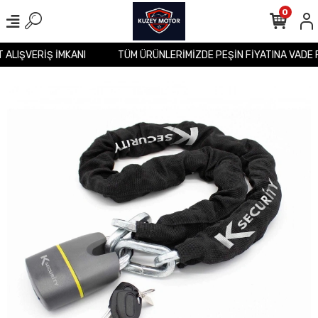
0
T ALIŞVERİŞ İMKANI
TÜM ÜRÜNLERİMİZDE PEŞİN FİYATINA VADE 