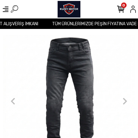
0
İT ALIŞVERİŞ İMKANI
TÜM ÜRÜNLERİMİZDE PEŞİN FİYATINA VADE