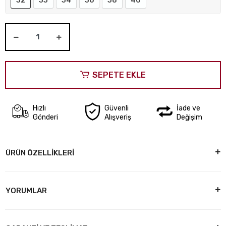
32
33
34
36
38
40
SEPETE EKLE
Hızlı
Güvenli
İade ve
Gönderi
Alışveriş
Değişim
ÜRÜN ÖZELLİKLERİ
YORUMLAR