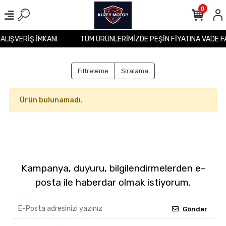
0
 ALIŞVERİŞ İMKANI
TÜM ÜRÜNLERİMİZDE PEŞİN FİYATINA VADE F
Filtreleme
Sıralama
Ürün bulunamadı.
Kampanya, duyuru, bilgilendirmelerden e-
posta ile haberdar olmak istiyorum.
Gönder