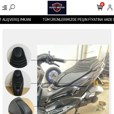
0
İT ALIŞVERİŞ İMKANI
TÜM ÜRÜNLERİMİZDE PEŞİN FİYATINA VADE