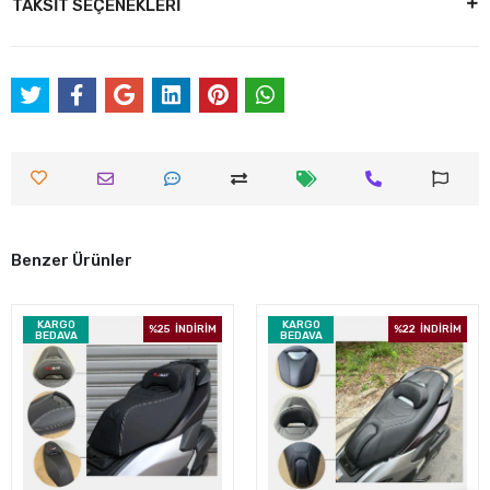
TAKSİT SEÇENEKLERİ
Benzer Ürünler
KARGO
KARGO
%25
İNDİRİM
%22
İNDİRİM
BEDAVA
BEDAVA