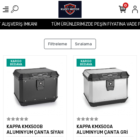
0
T ALIŞVERİŞ İMKANI
TÜM ÜRÜNLERİMİZDE PEŞİN FİYATINA VADE 
Filtreleme
Sıralama
KARGO
KARGO
BEDAVA
BEDAVA
Sepete Ekle
Sepete Ekle
KAPPA KMX500B
KAPPA KMX500A
ALUMINYUM ÇANTA SİYAH
ALUMINYUM ÇANTA GRİ