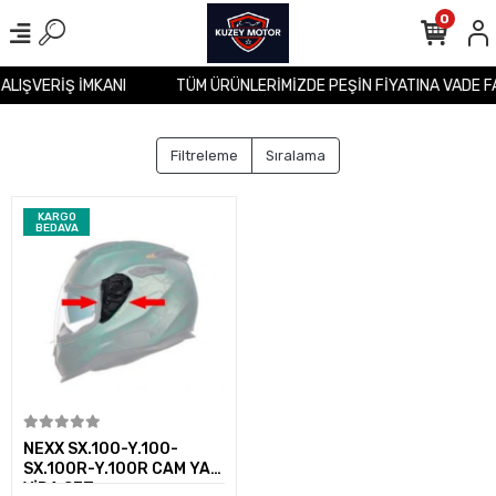
0
 ALIŞVERİŞ İMKANI
TÜM ÜRÜNLERİMİZDE PEŞİN FİYATINA VADE F
Filtreleme
Sıralama
KARGO
BEDAVA
Sepete Ekle
NEXX SX.100-Y.100-
SX.100R-Y.100R CAM YAN
VİDA SET