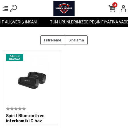
0
İT ALIŞVERİŞ İMKANI
TÜM ÜRÜNLERİMİZDE PEŞİN FİYATINA VADE
Filtreleme
Sıralama
KARGO
BEDAVA
Sepete Ekle
Spirit Bluetooth ve
İnterkom İki Cihaz