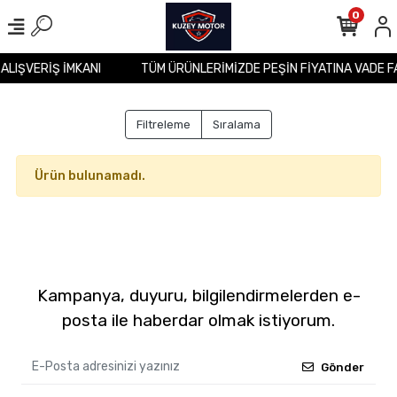
0
 ALIŞVERİŞ İMKANI
TÜM ÜRÜNLERİMİZDE PEŞİN FİYATINA VADE F
Filtreleme
Sıralama
Ürün bulunamadı.
Kampanya, duyuru, bilgilendirmelerden e-
posta ile haberdar olmak istiyorum.
Gönder