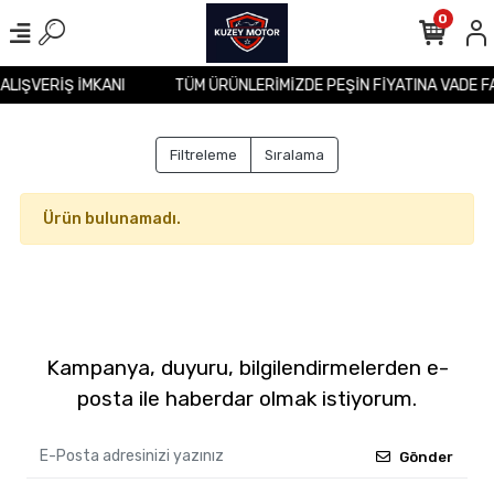
0
 ALIŞVERİŞ İMKANI
TÜM ÜRÜNLERİMİZDE PEŞİN FİYATINA VADE F
Filtreleme
Sıralama
Ürün bulunamadı.
Kampanya, duyuru, bilgilendirmelerden e-
posta ile haberdar olmak istiyorum.
Gönder