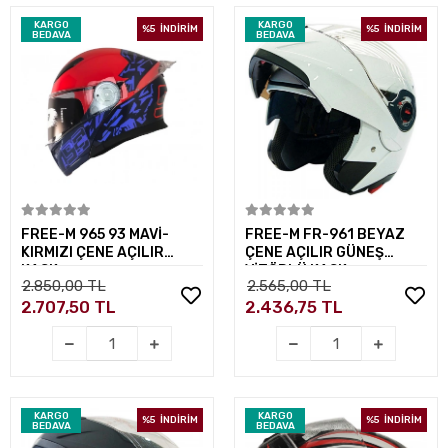
KARGO
KARGO
%5
İNDİRİM
%5
İNDİRİM
BEDAVA
BEDAVA
Sepete Ekle
Sepete Ekle
FREE-M 965 93 MAVİ-
FREE-M FR-961 BEYAZ
KIRMIZI ÇENE AÇILIR
ÇENE AÇILIR GÜNEŞ
KASK
VİZÖRLÜ KASK
2.850,00 TL
2.565,00 TL
2.707,50 TL
2.436,75 TL
KARGO
KARGO
%5
İNDİRİM
%5
İNDİRİM
BEDAVA
BEDAVA