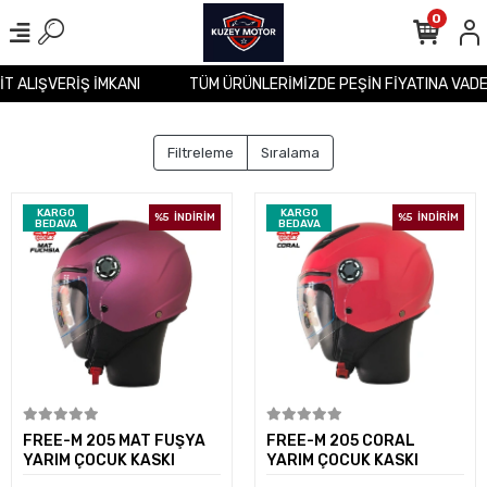
0
SİT ALIŞVERİŞ İMKANI
TÜM ÜRÜNLERİMİZDE PEŞİN FİYATINA VAD
Filtreleme
Sıralama
KARGO
KARGO
%5
İNDİRİM
%5
İNDİRİM
BEDAVA
BEDAVA
Sepete Ekle
Sepete Ekle
FREE-M 205 MAT FUŞYA
FREE-M 205 CORAL
YARIM ÇOCUK KASKI
YARIM ÇOCUK KASKI