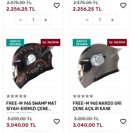
2.375,00 TL
2.375,00 TL
2.256,25 TL
2.256,25 TL
KARGO
KARGO
%5
İNDİRİM
%5
İNDİRİM
BEDAVA
BEDAVA
Sepete Ekle
Sepete Ekle
FREE-M 965 SWAMP MAT
FREE-M 965 NARDO GRİ
SİYAH-KIRMIZI ÇENE
ÇENE AÇILIR KASK
AÇILIR KASK
3.200,00 TL
3.200,00 TL
3.040,00 TL
3.040,00 TL