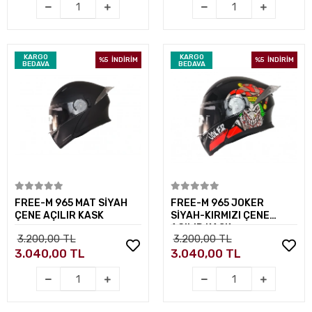
KARGO
KARGO
%5
İNDİRİM
%5
İNDİRİM
BEDAVA
BEDAVA
Sepete Ekle
Sepete Ekle
FREE-M 965 MAT SİYAH
FREE-M 965 JOKER
ÇENE AÇILIR KASK
SİYAH-KIRMIZI ÇENE
AÇILIR KASK
3.200,00 TL
3.200,00 TL
3.040,00 TL
3.040,00 TL