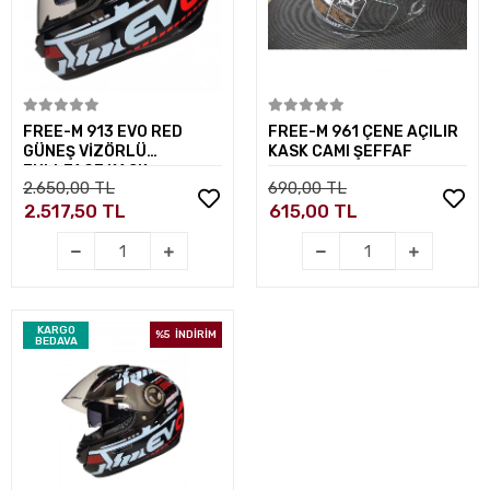
Sepete Ekle
Sepete Ekle
FREE-M 913 EVO RED
FREE-M 961 ÇENE AÇILIR
GÜNEŞ VİZÖRLÜ
KASK CAMI ŞEFFAF
FULLFACE KASK
2.650,00 TL
690,00 TL
2.517,50 TL
615,00 TL
KARGO
%5
İNDİRİM
BEDAVA