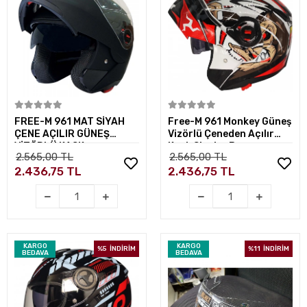
Sepete Ekle
Sepete Ekle
FREE-M 961 MAT SİYAH
Free-M 961 Monkey Güneş
ÇENE AÇILIR GÜNEŞ
Vizörlü Çeneden Açılır
VİZÖRLÜ KASK
Kask Siyah - Beyaz -
2.565,00 TL
2.565,00 TL
Kırmızı
2.436,75 TL
2.436,75 TL
KARGO
KARGO
%5
İNDİRİM
%11
İNDİRİM
BEDAVA
BEDAVA