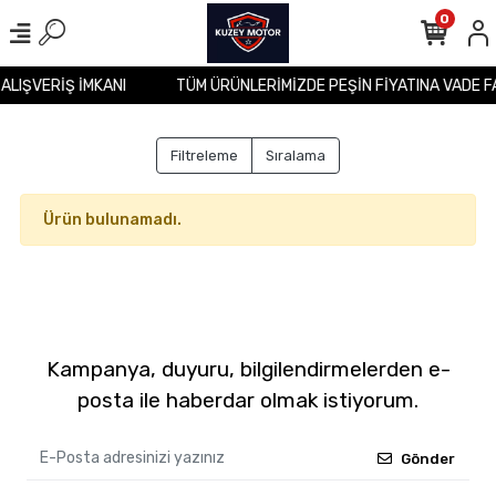
0
 ALIŞVERİŞ İMKANI
TÜM ÜRÜNLERİMİZDE PEŞİN FİYATINA VADE F
Filtreleme
Sıralama
Ürün bulunamadı.
Kampanya, duyuru, bilgilendirmelerden e-
posta ile haberdar olmak istiyorum.
Gönder