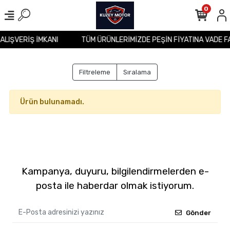
0
 ALIŞVERİŞ İMKANI
TÜM ÜRÜNLERİMİZDE PEŞİN FİYATINA VADE F
Filtreleme
Sıralama
Ürün bulunamadı.
Kampanya, duyuru, bilgilendirmelerden e-
posta ile haberdar olmak istiyorum.
Gönder