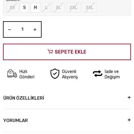
XS
S
M
L
XL
2XL
3XL
SEPETE EKLE
Hızlı
Güvenli
İade ve
Gönderi
Alışveriş
Değişim
ÜRÜN ÖZELLİKLERİ
YORUMLAR