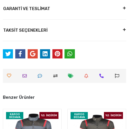
GARANTİ VE TESLİMAT
TAKSİT SEÇENEKLERİ
Benzer Ürünler
KARGO
KARGO
%5
İNDİRİM
%5
İNDİRİM
BEDAVA
BEDAVA